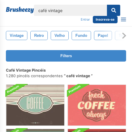
echar
Entrar
Inscreva-se
Vintage
Retro
Velho
Fundo
Papel
Textura
Filters
Café Vintage Pincéis
1.280 pincéis correspondentes
café vintage