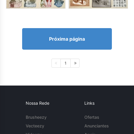
Próxima página
1
Nossa Rede
Links
Brusheezy
Ofertas
Vecteezy
Anunciantes