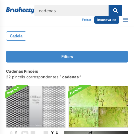
echar
Entrar
Inscreva-se
Cadeia
Filters
Cadenas Pincéis
22 pincéis correspondentes
cadenas