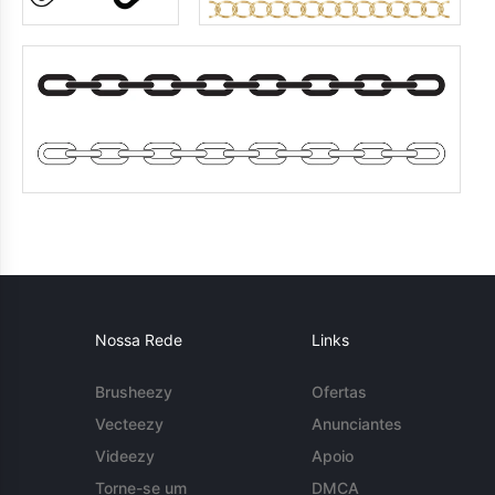
Nossa Rede
Links
Brusheezy
Ofertas
Vecteezy
Anunciantes
Videezy
Apoio
Torne-se um
DMCA