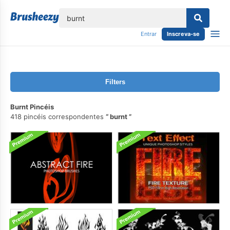
echar
Entrar
Inscreva-se
Filters
Burnt Pincéis
418 pincéis correspondentes
burnt