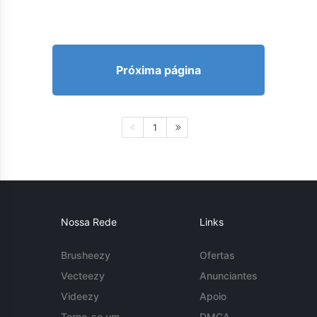
Próxima página
1
Nossa Rede
Links
Brusheezy
Ofertas
Vecteezy
Anunciantes
Videezy
Apoio
Torne-se um
DMCA