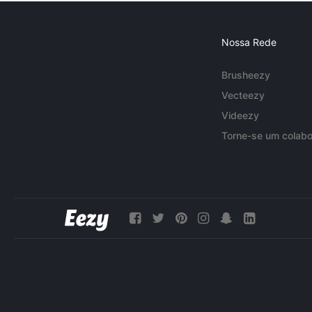
Nossa Rede
Brusheezy
Vecteezy
Videezy
Torne-se um colabo