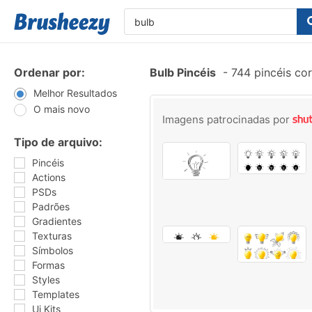
Ordenar por:
Bulb Pincéis
-
744 pincéis co
Melhor Resultados
O mais novo
Imagens patrocinadas por
Tipo de arquivo:
Pincéis
Actions
PSDs
Padrões
Gradientes
Texturas
Símbolos
Formas
Styles
Templates
Ui Kits