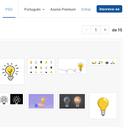
Inscreva-se
PSD
Português
Assine Premium
Entrar
de 15
1