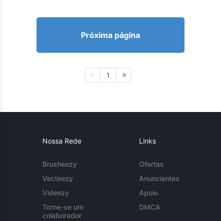
Próxima página
1
Nossa Rede
Links
Brusheezy
Ofertas
Vecteezy
Anunciantes
Videezy
Apoio
Torne-se um
DMCA
colaborador