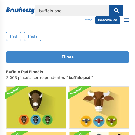
echar
Entrar
Inscreva-se
Psd
Psds
Filters
Buffalo Psd Pincéis
2.063 pincéis correspondentes
buffalo psd