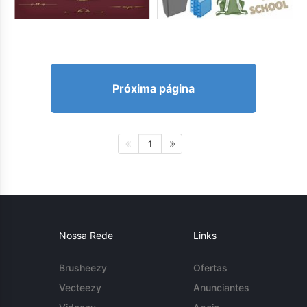
Próxima página
1
Nossa Rede
Links
Brusheezy
Ofertas
Vecteezy
Anunciantes