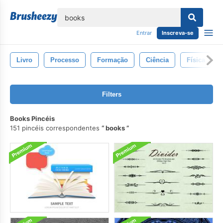
echar
Entrar
Inscreva-se
Livro
Processo
Formação
Ciência
Física
Filters
Books Pincéis
151 pincéis correspondentes
books