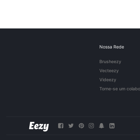
Nossa Rede
Brusheezy
Vecteezy
Videezy
Torne-se um colabo