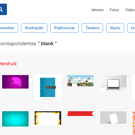
Vetores
Fotos
Vídeo
esenhar
Ilustração
Padronizar
Textura
Vazio
I
 correspondentes
blank