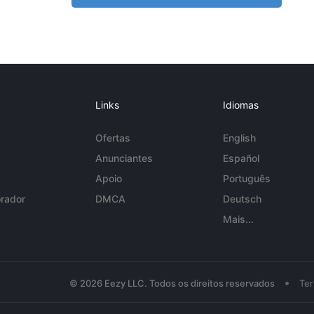
Links
Idiomas
Ofertas
English
Anunciantes
Español
Apoio
Português
rador
DMCA
Deutsch
Mais...
•
© 2026 Eezy LLC. Todos os direitos reservados
Te