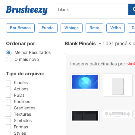
Em Branco
Fundo
Vintage
Retro
Velho
D
Ordenar por:
Blank Pincéis
-
1.031 pincéis
Melhor Resultados
O mais novo
Imagens patrocinadas por
Tipo de arquivo:
Pincéis
Actions
PSDs
Padrões
Gradientes
Texturas
Símbolos
Formas
Styles