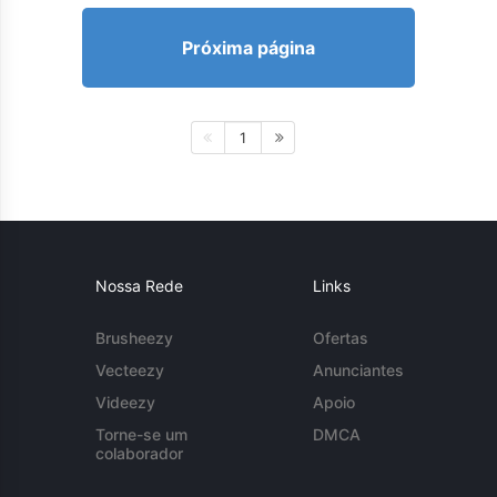
Próxima página
1
Nossa Rede
Links
Brusheezy
Ofertas
Vecteezy
Anunciantes
Videezy
Apoio
Torne-se um
DMCA
colaborador