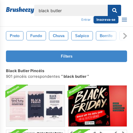
echar
Entrar
Inscreva-se
Preto
Fundo
Chuva
Salpico
Borrifo
Cole
Filters
Black Butler Pincéis
901 pincéis correspondentes
black butler