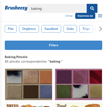
echar
Entrar
Inscreva-se
Pão
Orgânico
Saudável
Grão
Trigo
Fresc
Filters
Baking Pincéis
85 pincéis correspondentes
baking