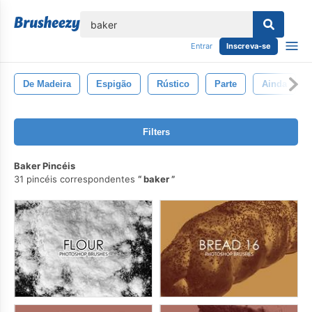
echar
Entrar
Inscreva-se
De Madeira
Espigão
Rústico
Parte
Ainda
Filters
Baker Pincéis
31 pincéis correspondentes
baker