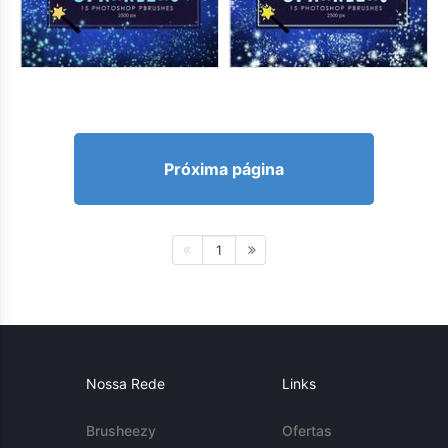
Próxima página
1
Nossa Rede
Links
Brusheezy
Ofertas