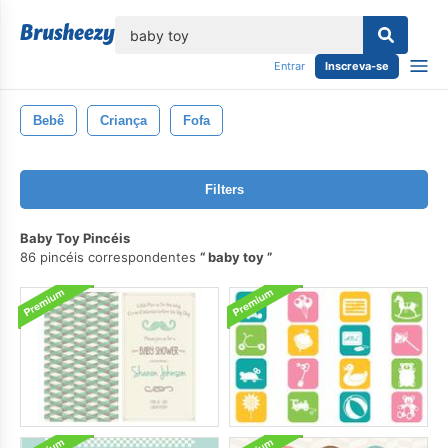
echar
Entrar
Inscreva-se
Bebê
Criança
Fofa
Filters
Baby Toy Pincéis
86 pincéis correspondentes
baby toy