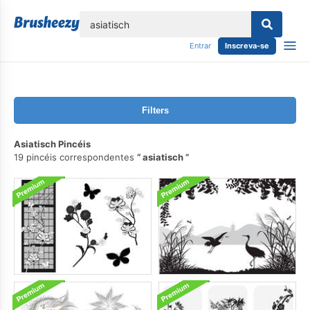
echar
Entrar
Inscreva-se
Filters
Asiatisch Pincéis
19 pincéis correspondentes
asiatisch