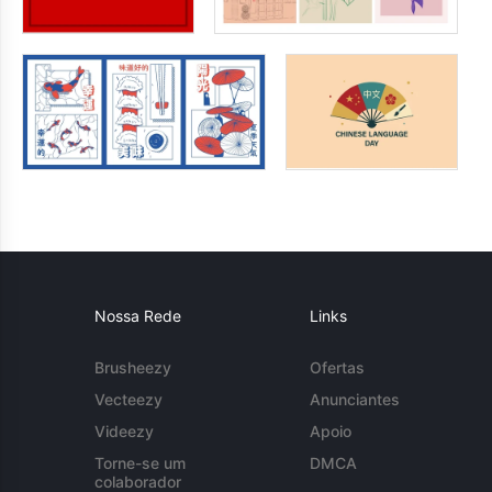
Nossa Rede
Links
Brusheezy
Ofertas
Vecteezy
Anunciantes
Videezy
Apoio
Torne-se um
DMCA
colaborador