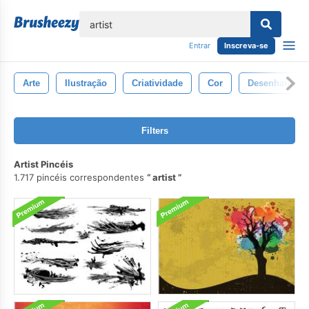
echar
Entrar
Inscreva-se
Arte
Ilustração
Criatividade
Cor
Desenhando
Filters
Artist Pincéis
1.717 pincéis correspondentes
artist