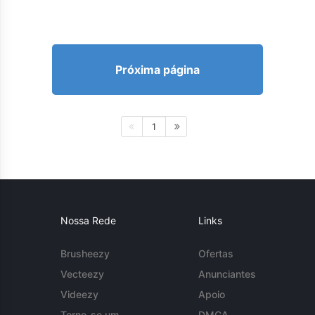
Próxima página
1
Nossa Rede
Links
Brusheezy
Ofertas
Vecteezy
Anunciantes
Videezy
Apoio
Torne-se um
DMCA