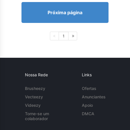
Próxima página
1
Nossa Rede
Links
Brusheezy
Ofertas
Vecteezy
Anunciantes
Videezy
Apoio
Torne-se um
DMCA
colaborador