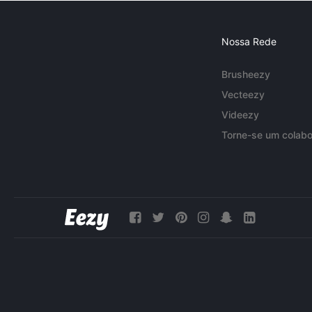
Nossa Rede
Brusheezy
Vecteezy
Videezy
Torne-se um colabo