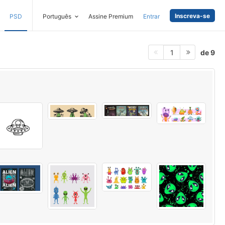
Inscreva-se
PSD
Português
Assine Premium
Entrar
de 9
1