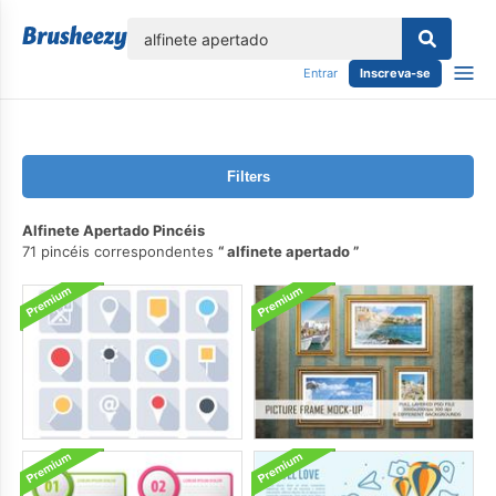
echar
Entrar
Inscreva-se
Filters
Alfinete Apertado Pincéis
71 pincéis correspondentes
alfinete apertado