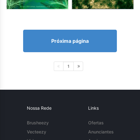
Próxima página
1
Nossa Rede
Links
Brusheezy
Ofertas
Vecteezy
Anunciantes