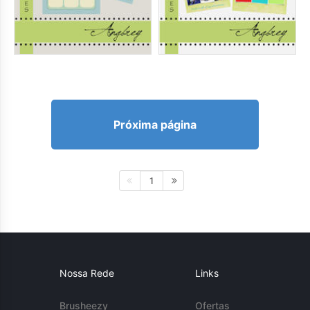
Próxima página
1
Nossa Rede
Links
Brusheezy
Ofertas