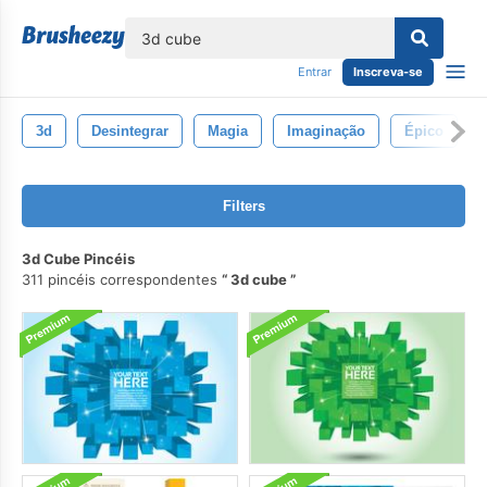
echar
Entrar
Inscreva-se
3d
Desintegrar
Magia
Imaginação
Épico
Filters
3d Cube Pincéis
311 pincéis correspondentes
3d cube