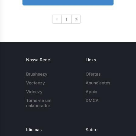
1
Nossa Rede
Links
Brusheezy
Ofertas
Vecteezy
Anunciantes
Videezy
Apoio
Torne-se um
DMCA
colaborador
Idiomas
Sobre