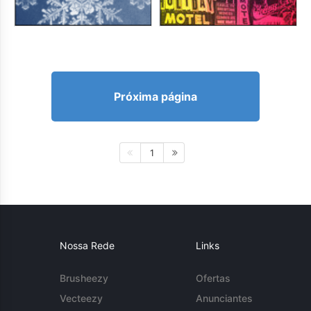
Próxima página
1
Nossa Rede
Links
Brusheezy
Ofertas
Vecteezy
Anunciantes