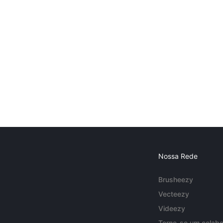
Nossa Rede
Brusheezy
Vecteezy
Videezy
Torne-se um colabo