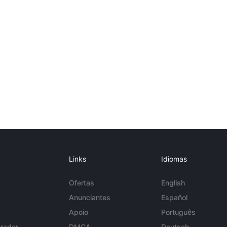
Links
Idiomas
Ofertas
English
Anunciantes
Español
Apoio
Português
rador
DMCA
Deutsch