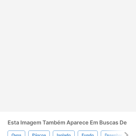
Esta Imagem Também Aparece Em Buscas De
Ovos
Páscoa
Isolado
Fundo
Desenhar
C