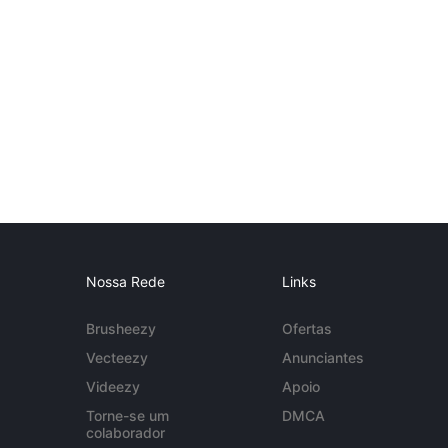
Nossa Rede
Links
Brusheezy
Ofertas
Vecteezy
Anunciantes
Videezy
Apoio
Torne-se um
DMCA
colaborador