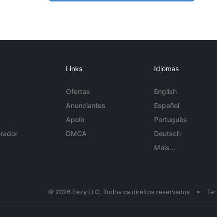
Links
Idiomas
Ofertas
English
Anunciantes
Español
Apoio
Português
rador
DMCA
Deutsch
Mais...
•
© 2026 Eezy LLC. Todos os direitos reservados
Te