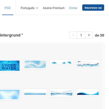
Inscreva-se
PSD
Português
Assine Premium
Entrar
intergrund
de 39
1