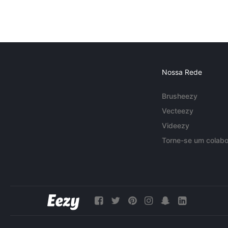
Nossa Rede
Brusheezy
Vecteezy
Videezy
Torne-se um colabo