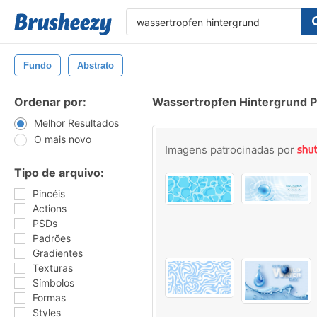
Fundo
Abstrato
Ordenar por:
Wassertropfen Hintergrund P
Melhor Resultados
O mais novo
Imagens patrocinadas por
Tipo de arquivo:
Pincéis
Actions
PSDs
Padrões
Gradientes
Texturas
Símbolos
Formas
Styles