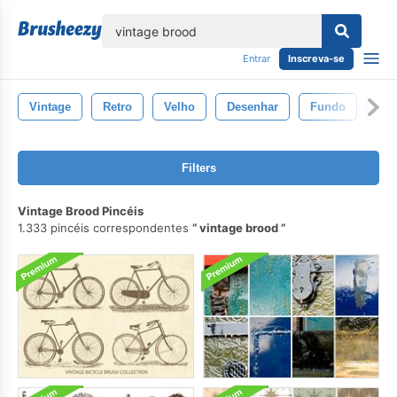
echar
Entrar
Inscreva-se
Vintage
Retro
Velho
Desenhar
Fundo
Pap
Filters
Vintage Brood Pincéis
1.333 pincéis correspondentes
vintage brood