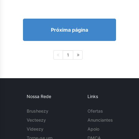
Próxima página
1
Nossa Rede
Links
Brusheezy
Ofertas
Vecteezy
Anunciantes
Videezy
Apoio
Torne-se um
DMCA