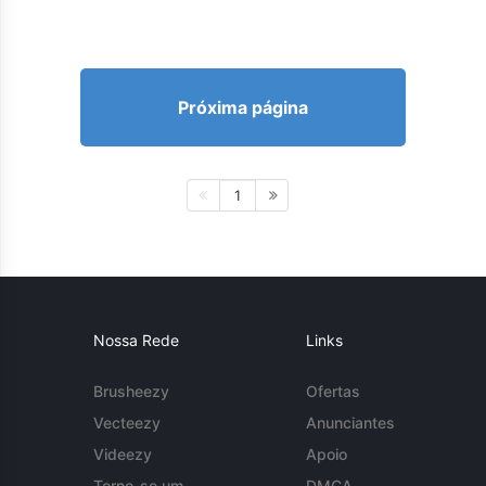
Próxima página
1
Nossa Rede
Links
Brusheezy
Ofertas
Vecteezy
Anunciantes
Videezy
Apoio
Torne-se um
DMCA