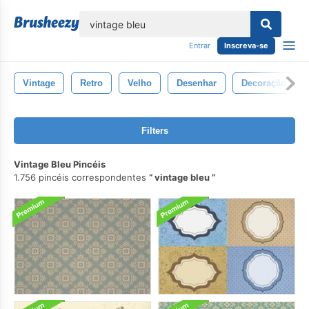
echar
Entrar
Inscreva-se
Vintage
Retro
Velho
Desenhar
Decoração
Filters
Vintage Bleu Pincéis
1.756 pincéis correspondentes
vintage bleu