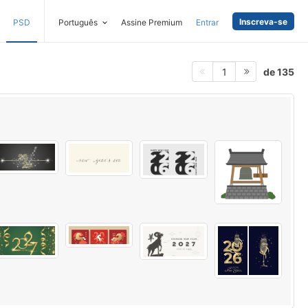
Inscreva-se
PSD
Português
Assine Premium
Entrar
de 135
1