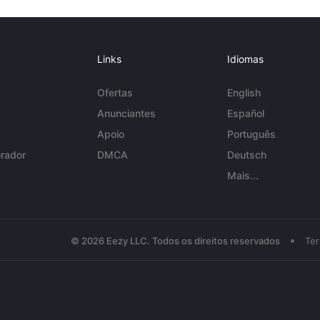
Links
Idiomas
Ofertas
English
Anunciantes
Español
Apoio
Português
rador
DMCA
Deutsch
Mais...
•
© 2026 Eezy LLC. Todos os direitos reservados
Te