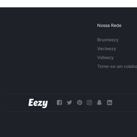
Nossa Rede
Brusheezy
Vecteezy
Videezy
Torne-se um colabo