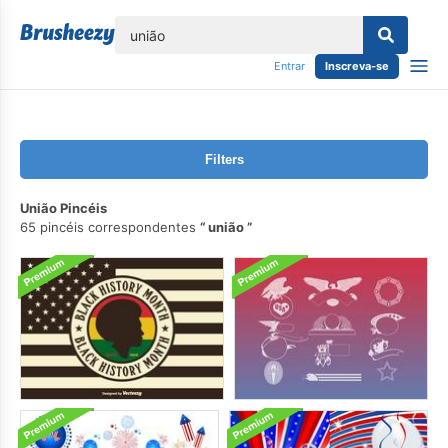
echar
Entrar
Inscreva-se
Filters
União Pincéis
65 pincéis correspondentes
união