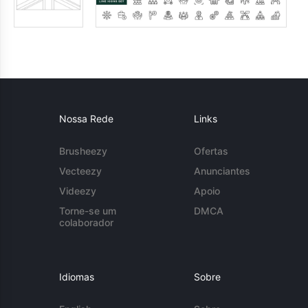
Nossa Rede
Links
Brusheezy
Ofertas
Vecteezy
Anunciantes
Videezy
Apoio
Torne-se um
DMCA
colaborador
Idiomas
Sobre