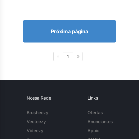
Próxima página
1
Nossa Rede
Links
Brusheezy
Ofertas
Vecteezy
Anunciantes
Videezy
Apoio