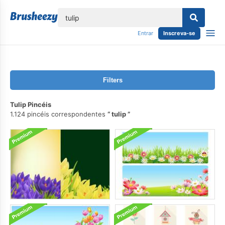
echar
Entrar
Inscreva-se
Filters
Tulip Pincéis
1.124 pincéis correspondentes
tulip