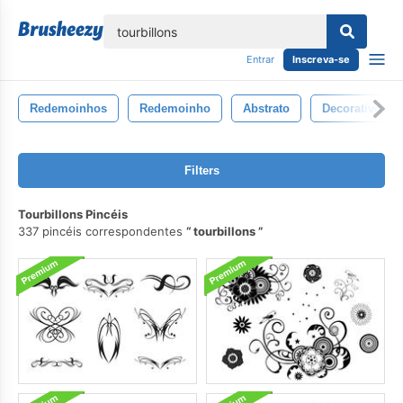
echar
Entrar
Inscreva-se
Redemoinhos
Redemoinho
Abstrato
Decorativo
Filters
Tourbillons Pincéis
337 pincéis correspondentes
tourbillons