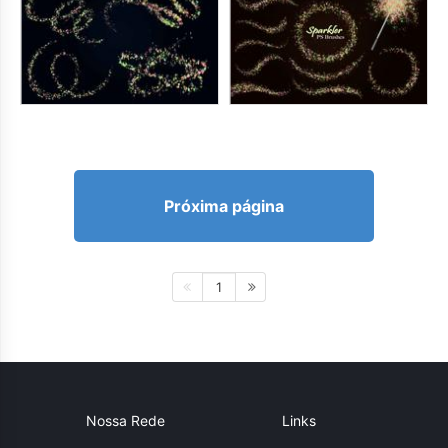
Próxima página
1
Nossa Rede
Links