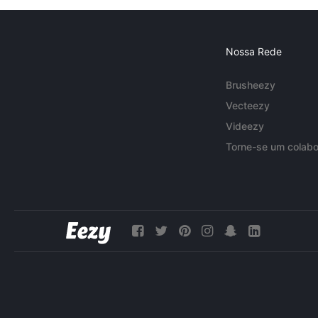
Nossa Rede
Brusheezy
Vecteezy
Videezy
Torne-se um colabo