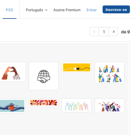
Inscreva-se
PSD
Português
Assine Premium
Entrar
de 9
1