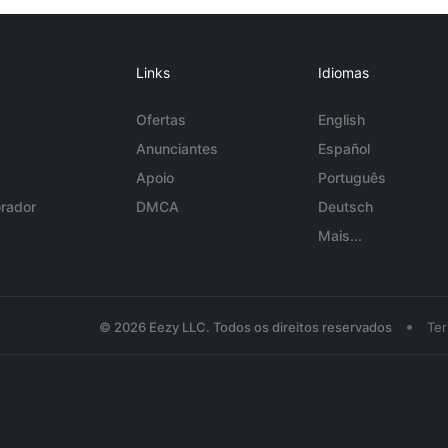
Links
Idiomas
Ofertas
English
Anunciantes
Español
Apoio
Português
rador
DMCA
Deutsch
Mais...
•
© 2026 Eezy LLC. Todos os direitos reservados
Te