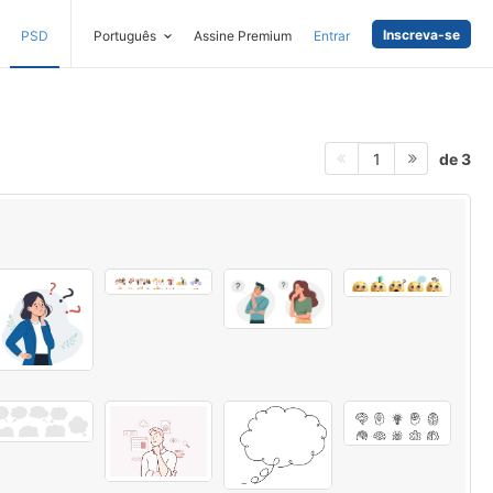
Inscreva-se
PSD
Português
Assine Premium
Entrar
de 3
1