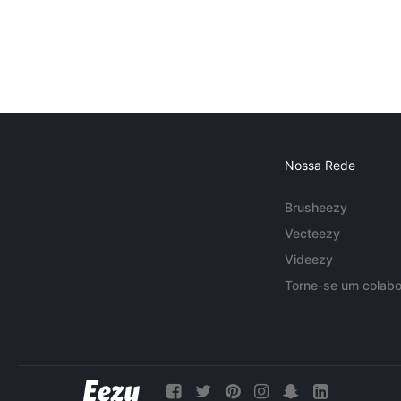
Nossa Rede
Brusheezy
Vecteezy
Videezy
Torne-se um colabo