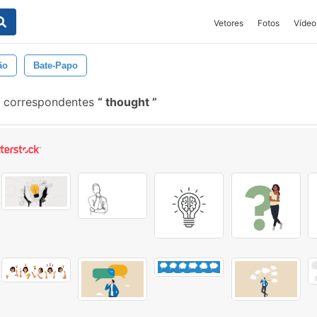
Vetores
Fotos
Vídeo
ão
Bate-Papo
s correspondentes
thought