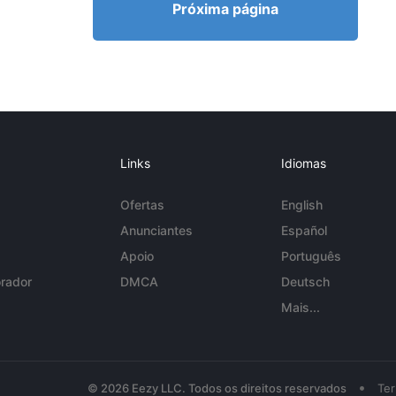
Próxima página
Links
Idiomas
Ofertas
English
Anunciantes
Español
Apoio
Português
rador
DMCA
Deutsch
Mais...
•
© 2026 Eezy LLC. Todos os direitos reservados
Te