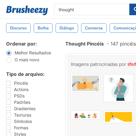
Discurso
Bolha
Diálogo
Conversa
Comunicaç
Ordenar por:
Thought Pincéis
-
147 pincéi
Melhor Resultados
O mais novo
Imagens patrocinadas por
Tipo de arquivo:
Pincéis
Actions
PSDs
Padrões
Gradientes
Texturas
Símbolos
Formas
Styles