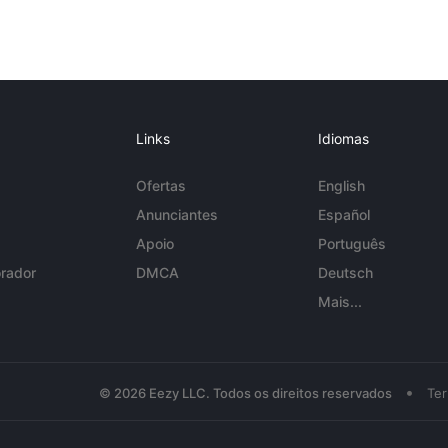
Links
Idiomas
Ofertas
English
Anunciantes
Español
Apoio
Português
rador
DMCA
Deutsch
Mais...
•
© 2026 Eezy LLC. Todos os direitos reservados
Te