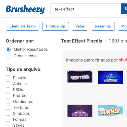
Efeito De Texto
Photoshop
Vetor
Desenhar
Mo
Ordenar por:
Text Effect Pincéis
-
1.591 pi
Melhor Resultados
O mais novo
Imagens patrocinadas por
Tipo de arquivo:
Pincéis
Actions
PSDs
Padrões
Gradientes
Texturas
Símbolos
Formas
Styles