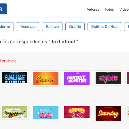
Vetores
Fotos
Vídeo
derno
Escovas
Escova
Grafite
Estilos De Rua
ncéis correspondentes
text effect