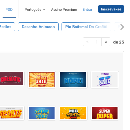
Inscreva-se
PSD
Português
Assine Premium
Entrar
Estilos
Desenho Animado
Pia Batismal Do Grafitti
Fx Ru
de 25
1