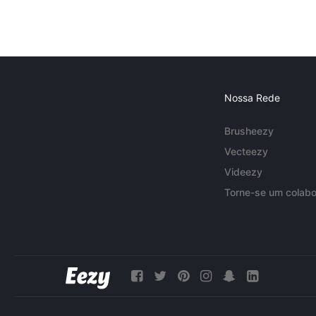
Nossa Rede
Brusheezy
Vecteezy
Videezy
Torne-se um colabo