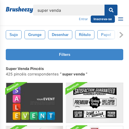
echar
Entrar
Inscreva-se
Sujo
Grunge
Desenhar
Rótulo
Papel
Qua
Filters
Super Venda Pincéis
425 pincéis correspondentes
super venda