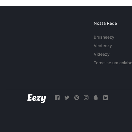
Nossa Rede
Brusheezy
Vecteezy
Videezy
Torne-se um colabo