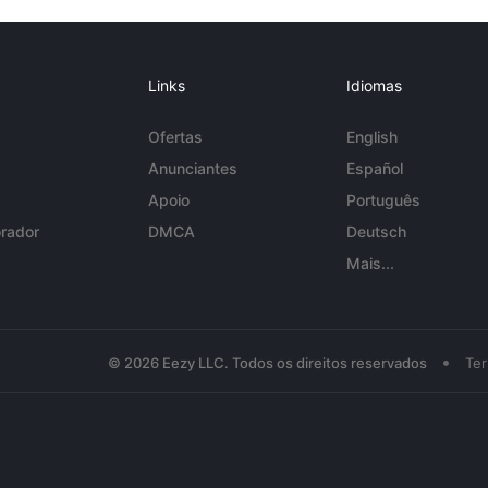
Links
Idiomas
Ofertas
English
Anunciantes
Español
Apoio
Português
rador
DMCA
Deutsch
Mais...
•
© 2026 Eezy LLC. Todos os direitos reservados
Te