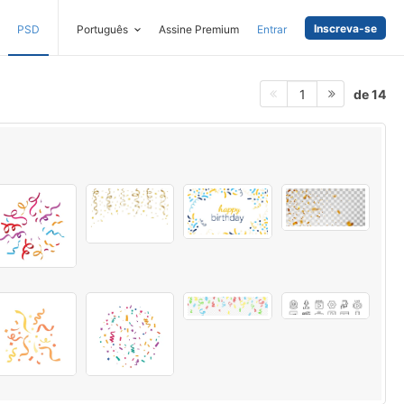
Inscreva-se
PSD
Português
Assine Premium
Entrar
de 14
1