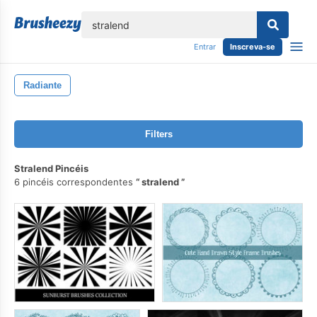
echar
Entrar
Inscreva-se
Radiante
Filters
Stralend Pincéis
6 pincéis correspondentes
stralend