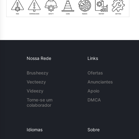
Nossa Rede
Links
Brusheezy
Ofertas
Vecteezy
Anunciantes
Videezy
Apoio
Torne-se um
DMCA
colaborador
Idiomas
Sobre