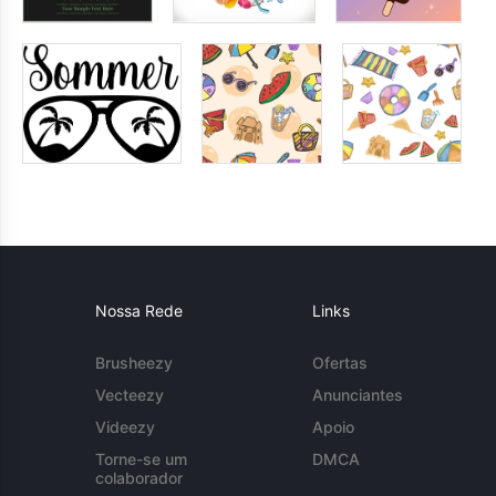
Nossa Rede
Links
Brusheezy
Ofertas
Vecteezy
Anunciantes
Videezy
Apoio
Torne-se um
DMCA
colaborador