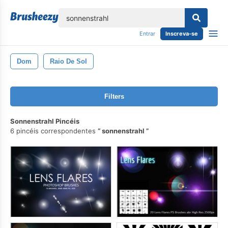
echar
Entrar
Inscreva-se
Dom
Raio De Sol
Filters
Sonnenstrahl Pincéis
6 pincéis correspondentes
sonnenstrahl