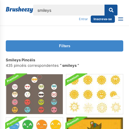
echar
Entrar
Inscreva-se
Filters
Smileys Pincéis
435 pincéis correspondentes
smileys