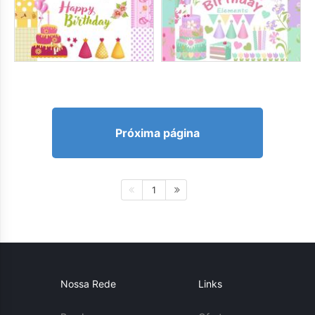
Próxima página
1
Nossa Rede
Links