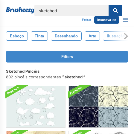
echar
Entrar
Inscreva-se
Esboço
Tinta
Desenhando
Arte
Ilustração
Filters
Sketched Pincéis
802 pincéis correspondentes
sketched