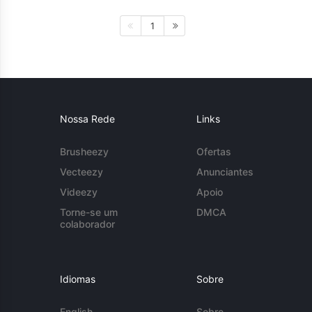
1
Nossa Rede
Links
Brusheezy
Ofertas
Vecteezy
Anunciantes
Videezy
Apoio
Torne-se um
DMCA
colaborador
Idiomas
Sobre
English
Sobre