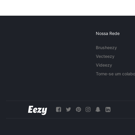
Nossa Rede
Brusheezy
Vecteezy
Videezy
Torne-se um colabo