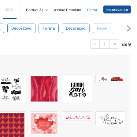
Inscreva-se
PSD
Português
Assine Premium
Entrar
a
Decorativo
Forma
Decoração
Repetir
Vermelh
de 9
1