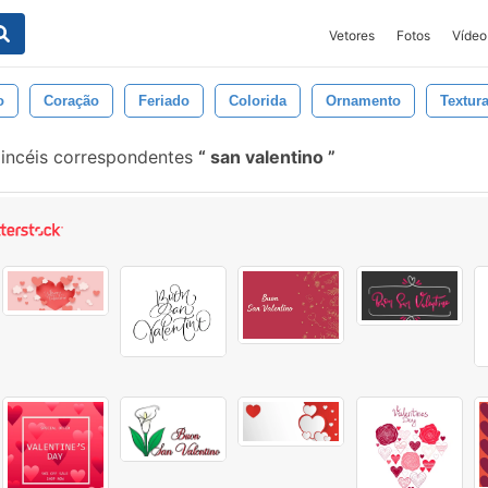
Vetores
Fotos
Vídeo
o
Coração
Feriado
Colorida
Ornamento
Textur
incéis correspondentes
san valentino