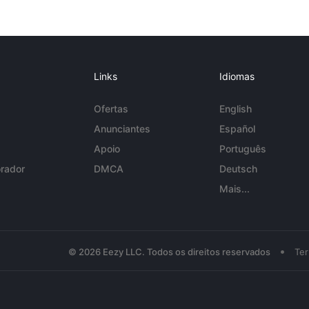
Links
Idiomas
Ofertas
English
Anunciantes
Español
Apoio
Português
rador
DMCA
Deutsch
Mais...
•
© 2026 Eezy LLC. Todos os direitos reservados
Te