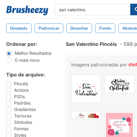
Desatado
Padronizar
Desenhar
Fundo
Abstrat
Ordenar por:
San Valentino Pincéis
-
599 p
Melhor Resultados
O mais novo
Imagens patrocinadas por
Tipo de arquivo:
Pincéis
Actions
PSDs
Padrões
Gradientes
Texturas
Símbolos
Formas
Styles