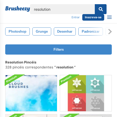
echar
Entrar
Inscreva-se
Photoshop
Grunge
Desenhar
Padronizar
Fun
Filters
Resolution Pincéis
328 pincéis correspondentes
resolution