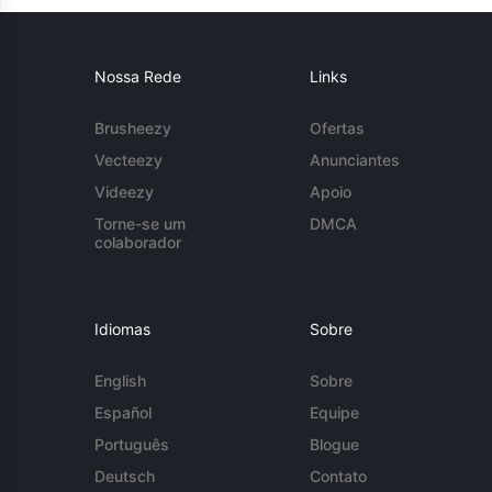
Nossa Rede
Links
Brusheezy
Ofertas
Vecteezy
Anunciantes
Videezy
Apoio
Torne-se um
DMCA
colaborador
Idiomas
Sobre
English
Sobre
Español
Equipe
Português
Blogue
Deutsch
Contato