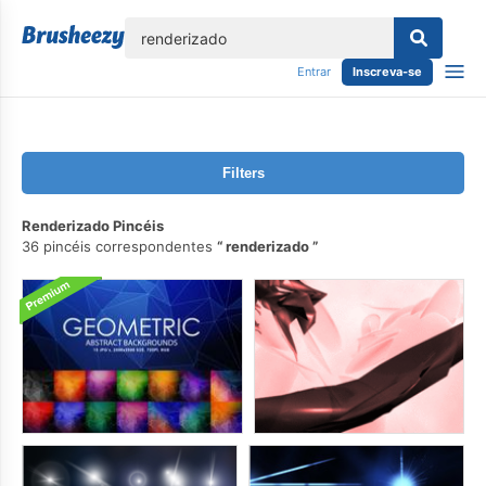
echar
Entrar
Inscreva-se
Filters
Renderizado Pincéis
36 pincéis correspondentes
renderizado