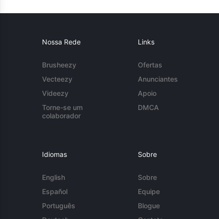
Nossa Rede
Links
Brusheezy
Ofertas
Vecteezy
Anunciantes
Videezy
Apoio
Torne-se um
DMCA
colaborador
Idiomas
Sobre
English
Sobre
Español
Equipe
Português
Blogue