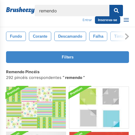
echar
Entrar
Inscreva-se
Fundo
Corante
Descamando
Falha
Tinta
Filters
Remendo Pincéis
292 pincéis correspondentes
remendo