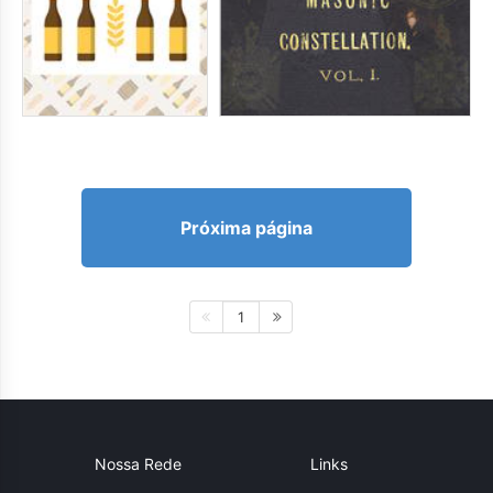
Próxima página
1
Nossa Rede
Links