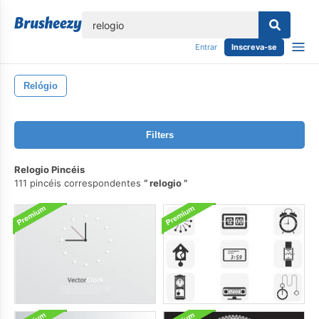
echar
Entrar
Inscreva-se
Relógio
Filters
Relogio Pincéis
111 pincéis correspondentes
relogio