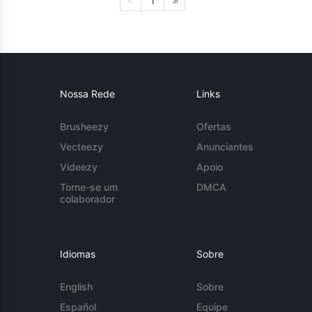
1
Nossa Rede
Links
Brusheezy
Ofertas
Vecteezy
Anunciantes
Videezy
Apoio
Torne-se um
DMCA
colaborador
Idiomas
Sobre
English
Sobre
Español
Equipe