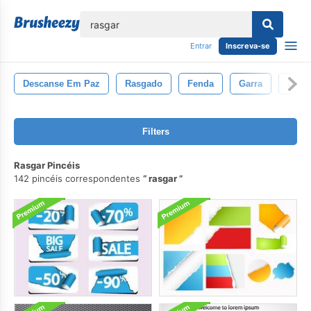
echar
Entrar
Inscreva-se
Descanse Em Paz
Rasgado
Fenda
Garra
Danif
Filters
Rasgar Pincéis
142 pincéis correspondentes
rasgar