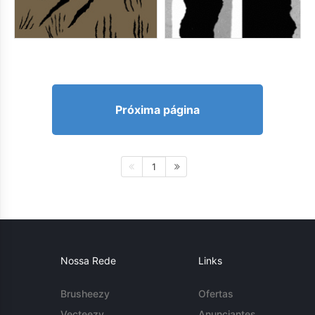
Próxima página
1
Nossa Rede
Links
Brusheezy
Ofertas
Vecteezy
Anunciantes