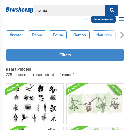
echar
Entrar
Inscreva-se
Árvore
Ramo
Folha
Ramos
Natureza
Flor
Filters
Rama Pincéis
778 pincéis correspondentes
rama