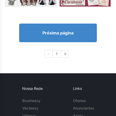
Próxima página
1
Nossa Rede
Links
Brusheezy
Ofertas
Vecteezy
Anunciantes
Videezy
Apoio