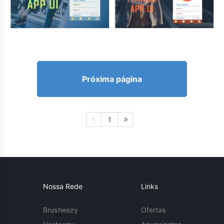
Próxima página
1
Nossa Rede
Links
Brusheezy
Ofertas