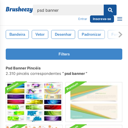
echar
Entrar
Inscreva-se
Bandeira
Vetor
Desenhar
Padronizar
Fundo
Filters
Psd Banner Pincéis
2.310 pincéis correspondentes
psd banner