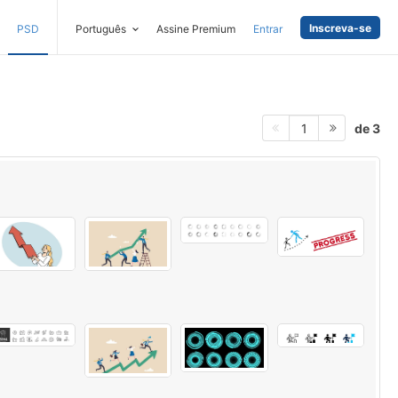
Inscreva-se
PSD
Português
Assine Premium
Entrar
de 3
1