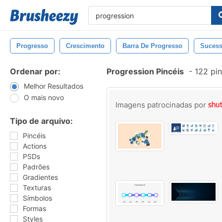
Progresso
Crescimento
Barra De Progresso
Suces
Ordenar por:
Progression Pincéis
-
122 pin
Melhor Resultados
O mais novo
Imagens patrocinadas por
Tipo de arquivo:
Pincéis
Actions
PSDs
Padrões
Gradientes
Texturas
Símbolos
Formas
Styles