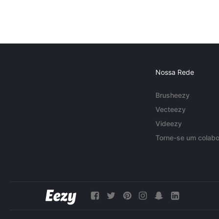
Nossa Rede
Brusheezy
Vecteezy
Videezy
Torne-se um colabo