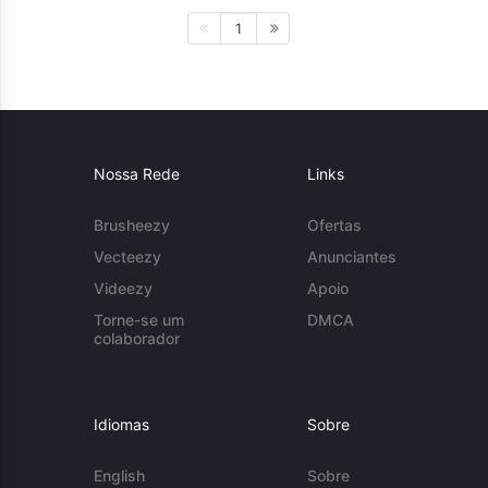
1
Nossa Rede
Links
Brusheezy
Ofertas
Vecteezy
Anunciantes
Videezy
Apoio
Torne-se um
DMCA
colaborador
Idiomas
Sobre
English
Sobre