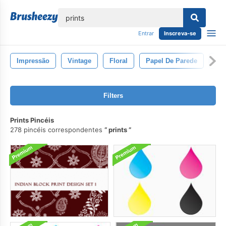
echar
Entrar
Inscreva-se
Impressão
Vintage
Floral
Papel De Parede
Fro
Filters
Prints Pincéis
278 pincéis correspondentes
prints