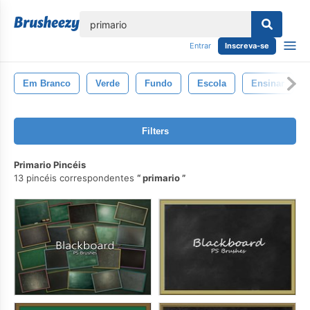
echar
Entrar
Inscreva-se
Em Branco
Verde
Fundo
Escola
Ensinar
Filters
Primario Pincéis
13 pincéis correspondentes
primario