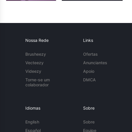
Nossa Rede
Links
Brusheezy
Ofertas
Vecteezy
Anunciantes
Videezy
Apoio
Torne-se um
DMCA
colaborador
Idiomas
Sobre
English
Sobre
Español
Equipe