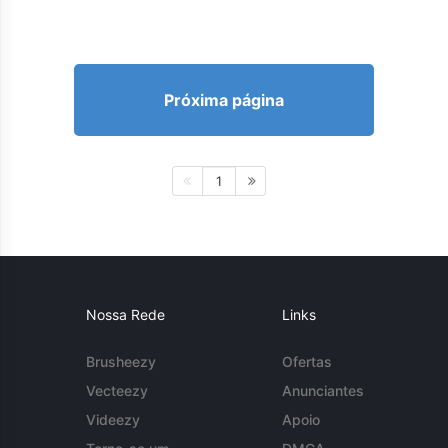
Próxima página
1
Nossa Rede
Links
Brusheezy
Ofertas
Vecteezy
Anunciantes
Videezy
Apoio