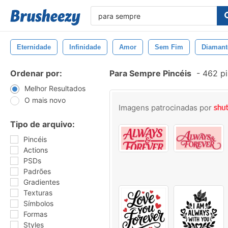
Eternidade
Infinidade
Amor
Sem Fim
Diamant
Ordenar por:
Para Sempre Pincéis
-
462 pi
Melhor Resultados
O mais novo
Imagens patrocinadas por
Tipo de arquivo:
Pincéis
Actions
PSDs
Padrões
Gradientes
Texturas
Símbolos
Formas
Styles