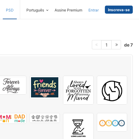
Inscreva-se
PSD
Português
Assine Premium
Entrar
de 7
1